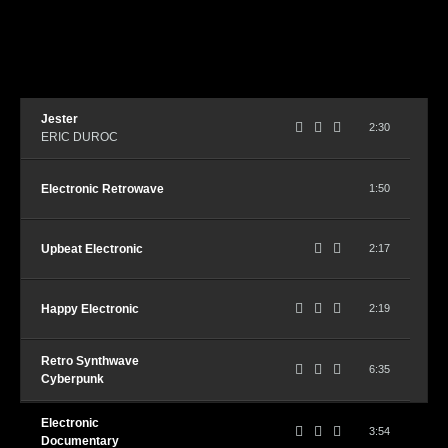
START
Jester
2:30
ERIC DUROC
Electronic Retrowave
1:50
HÖRBEISPIELE
Upbeat Electronic
2:17
Happy Electronic
2:19
ÜBER MICH
Retro Synthwave
6:35
Cyberpunk
Electronic
3:54
Documentary