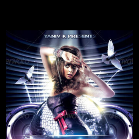
START
HÖRBEISPIELE
ÜBER MICH